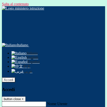
Salta al contenuto
Italiano
Italiano
English
Español
中文
عربى
Accedi
Accedi
button close
×
Nome Utente