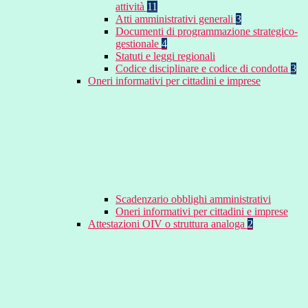
attività
11
Atti amministrativi generali
3
Documenti di programmazione strategico-
gestionale
4
Statuti e leggi regionali
Codice disciplinare e codice di condotta
3
Oneri informativi per cittadini e imprese
Scadenzario obblighi amministrativi
Oneri informativi per cittadini e imprese
Attestazioni OIV o struttura analoga
2