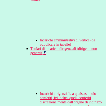
Incarichi amministrativi di vertice (da
pubblicare in tabelle)
Titolari di incarichi dirigenziali (dirigenti non
generali)
4
Incarichi dirigenziali, a qualsiasi titolo
conferiti, ivi inclusi quelli conferiti
discrezionalmente dall'organo di indirizzo