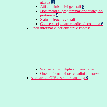
attività
11
Atti amministrativi generali
3
Documenti di programmazione strategico-
gestionale
4
Statuti e leggi regionali
Codice disciplinare e codice di condotta
3
Oneri informativi per cittadini e imprese
Scadenzario obblighi amministrativi
Oneri informativi per cittadini e imprese
Attestazioni OIV o struttura analoga
2