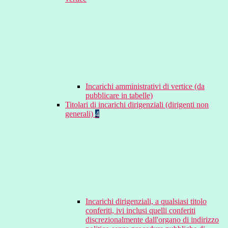
Incarichi amministrativi di vertice (da
pubblicare in tabelle)
Titolari di incarichi dirigenziali (dirigenti non
generali)
4
Incarichi dirigenziali, a qualsiasi titolo
conferiti, ivi inclusi quelli conferiti
discrezionalmente dall'organo di indirizzo