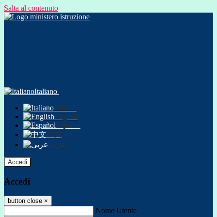
Salta al contenuto
Italiano
Italiano
English
Español
中文
عربى
Accedi
Accedi
button close
×
Nome Utente