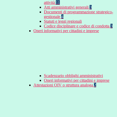
attività
11
Atti amministrativi generali
3
Documenti di programmazione strategico-
gestionale
4
Statuti e leggi regionali
Codice disciplinare e codice di condotta
3
Oneri informativi per cittadini e imprese
Scadenzario obblighi amministrativi
Oneri informativi per cittadini e imprese
Attestazioni OIV o struttura analoga
2