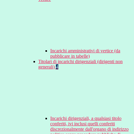
Incarichi amministrativi di vertice (da
pubblicare in tabelle)
Titolari di incarichi dirigenziali (dirigenti non
generali)
4
Incarichi dirigenziali, a qualsiasi titolo
conferiti, ivi inclusi quelli conferiti
discrezionalmente dall'organo di indirizzo