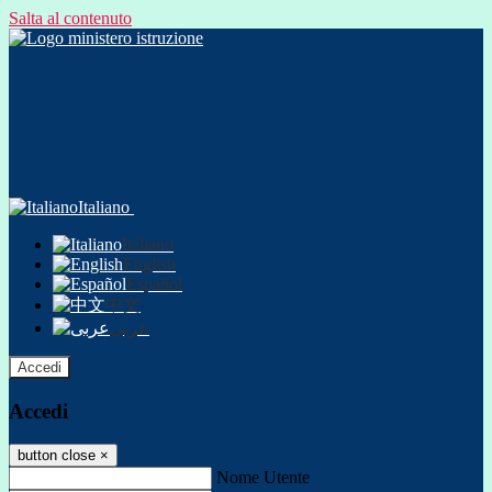
Salta al contenuto
Italiano
Italiano
English
Español
中文
عربى
Accedi
Accedi
button close
×
Nome Utente