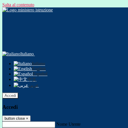
Salta al contenuto
Italiano
Italiano
English
Español
中文
عربى
Accedi
Accedi
button close
×
Nome Utente