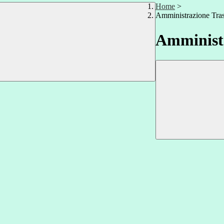
Home
>
Amministrazione Tra
Amministr