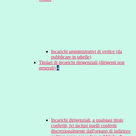
Incarichi amministrativi di vertice (da
pubblicare in tabelle)
Titolari di incarichi dirigenziali (dirigenti non
generali)
4
Incarichi dirigenziali, a qualsiasi titolo
conferiti, ivi inclusi quelli conferiti
discrezionalmente dall'organo di indirizzo