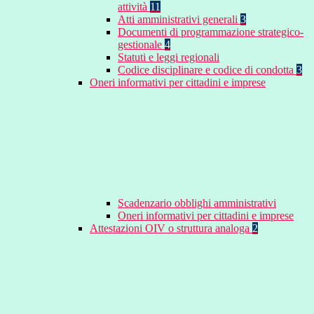
attività
11
Atti amministrativi generali
3
Documenti di programmazione strategico-
gestionale
4
Statuti e leggi regionali
Codice disciplinare e codice di condotta
3
Oneri informativi per cittadini e imprese
Scadenzario obblighi amministrativi
Oneri informativi per cittadini e imprese
Attestazioni OIV o struttura analoga
2