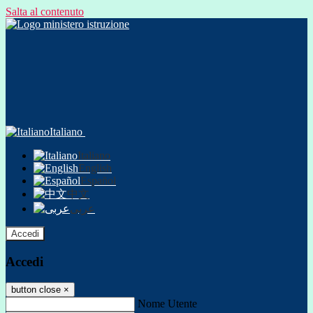
Salta al contenuto
Italiano
Italiano
English
Español
中文
عربى
Accedi
Accedi
button close
×
Nome Utente