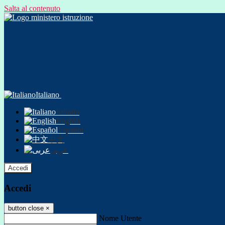
Salta al contenuto
Italiano
Italiano
English
Español
中文
عربى
Accedi
Accedi
button close
×
Nome Utente