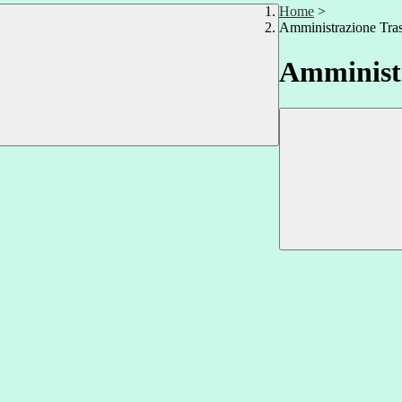
Home
>
Amministrazione Tra
Amministr