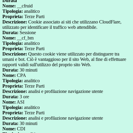
Durata
Nome:
__cfruid
Tipologia:
analitico
Proprieta:
Terze Parti
Descrizione:
Cookie associato ai siti che utilizzano CloudFlare,
utilizzato per identificare il traffico web attendibile.
Durata:
Sessione
Nome:
__cf_bm
Tipologia:
analitico
Proprieta:
Terze Parti
Descrizione:
Questo cookie viene utilizzato per distinguere tra
umani e bot. Ciò è vantaggioso per il sito Web, al fine di effettuare
rapporti validi sull'utilizzo del proprio sito Web.
Durata:
30 minuti
Nome:
CPA
Tipologia:
analitico
Proprieta:
Terze Parti
Descrizione:
analisi e profilazione navigazione utente
Durata:
3 ore
Nome:
ASI
Tipologia:
analitico
Proprieta:
Terze Parti
Descrizione:
analisi e profilazione navigazione utente
Durata:
30 minuti
Nome:
CDI