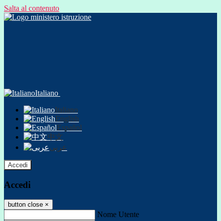
Salta al contenuto
Italiano
Italiano
English
Español
中文
عربى
Accedi
Accedi
button close
×
Nome Utente