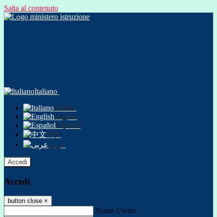
Salta al contenuto
Italiano
Italiano
English
Español
中文
عربى
Accedi
Accedi
button close
×
Nome Utente