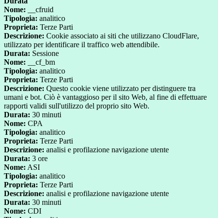
Durata
Nome:
__cfruid
Tipologia:
analitico
Proprieta:
Terze Parti
Descrizione:
Cookie associato ai siti che utilizzano CloudFlare,
utilizzato per identificare il traffico web attendibile.
Durata:
Sessione
Nome:
__cf_bm
Tipologia:
analitico
Proprieta:
Terze Parti
Descrizione:
Questo cookie viene utilizzato per distinguere tra
umani e bot. Ciò è vantaggioso per il sito Web, al fine di effettuare
rapporti validi sull'utilizzo del proprio sito Web.
Durata:
30 minuti
Nome:
CPA
Tipologia:
analitico
Proprieta:
Terze Parti
Descrizione:
analisi e profilazione navigazione utente
Durata:
3 ore
Nome:
ASI
Tipologia:
analitico
Proprieta:
Terze Parti
Descrizione:
analisi e profilazione navigazione utente
Durata:
30 minuti
Nome:
CDI