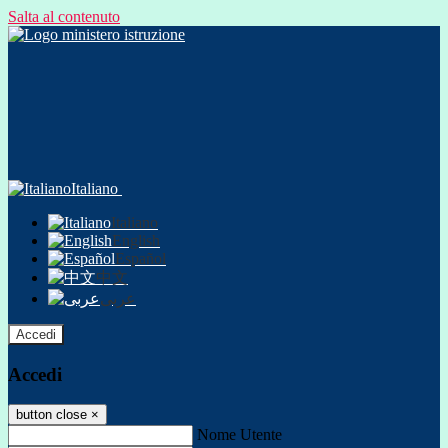
Salta al contenuto
Italiano
Italiano
English
Español
中文
عربى
Accedi
Accedi
button close
×
Nome Utente