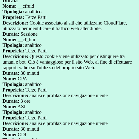
Durata
Nome:
__cfruid
Tipologia:
analitico
Proprieta:
Terze Parti
Descrizione:
Cookie associato ai siti che utilizzano CloudFlare,
utilizzato per identificare il traffico web attendibile.
Durata:
Sessione
Nome:
__cf_bm
Tipologia:
analitico
Proprieta:
Terze Parti
Descrizione:
Questo cookie viene utilizzato per distinguere tra
umani e bot. Ciò è vantaggioso per il sito Web, al fine di effettuare
rapporti validi sull'utilizzo del proprio sito Web.
Durata:
30 minuti
Nome:
CPA
Tipologia:
analitico
Proprieta:
Terze Parti
Descrizione:
analisi e profilazione navigazione utente
Durata:
3 ore
Nome:
ASI
Tipologia:
analitico
Proprieta:
Terze Parti
Descrizione:
analisi e profilazione navigazione utente
Durata:
30 minuti
Nome:
CDI