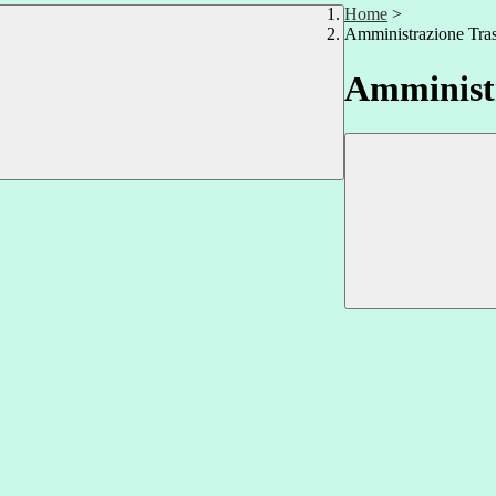
Home
>
Amministrazione Tra
Amministr