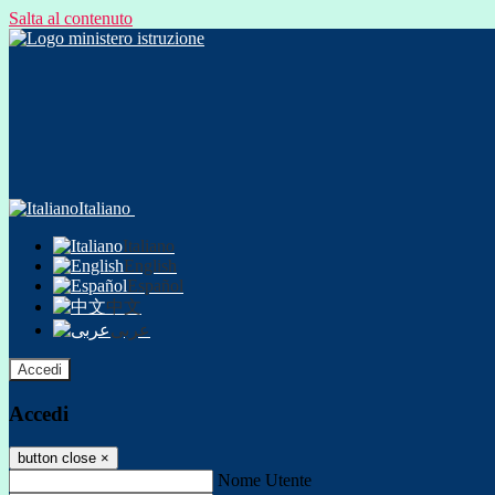
Salta al contenuto
Italiano
Italiano
English
Español
中文
عربى
Accedi
Accedi
button close
×
Nome Utente