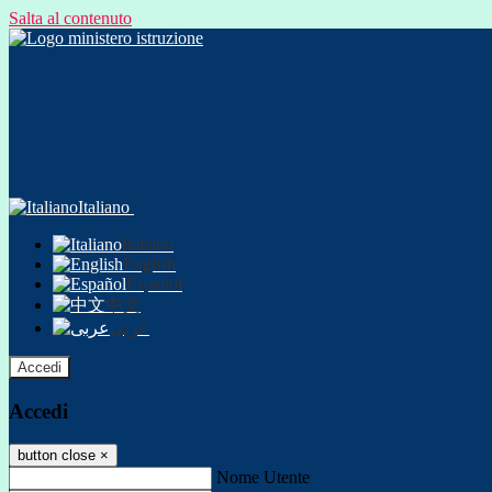
Salta al contenuto
Italiano
Italiano
English
Español
中文
عربى
Accedi
Accedi
button close
×
Nome Utente