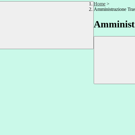
Home
>
Amministrazione Tra
Amministr