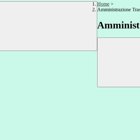
Home
>
Amministrazione Tra
Amministr