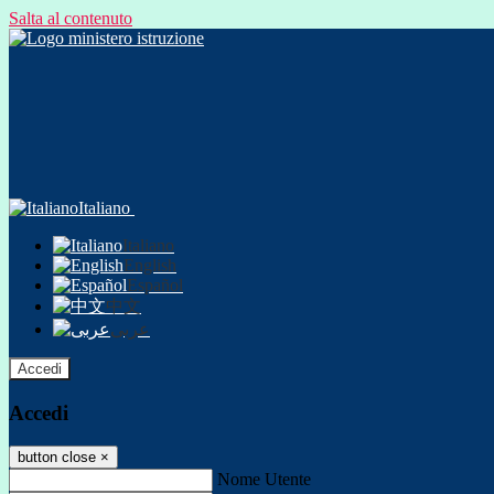
Salta al contenuto
Italiano
Italiano
English
Español
中文
عربى
Accedi
Accedi
button close
×
Nome Utente