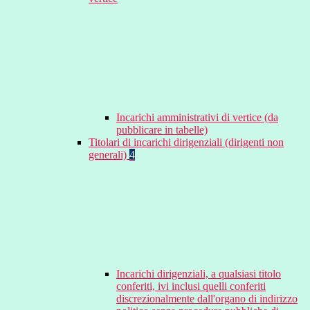
Incarichi amministrativi di vertice (da
pubblicare in tabelle)
Titolari di incarichi dirigenziali (dirigenti non
generali)
4
Incarichi dirigenziali, a qualsiasi titolo
conferiti, ivi inclusi quelli conferiti
discrezionalmente dall'organo di indirizzo