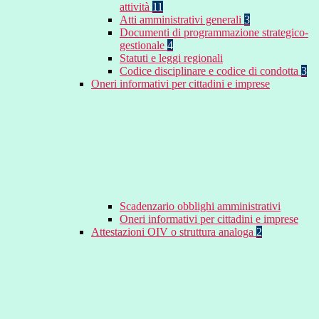
attività
11
Atti amministrativi generali
3
Documenti di programmazione strategico-
gestionale
4
Statuti e leggi regionali
Codice disciplinare e codice di condotta
3
Oneri informativi per cittadini e imprese
Scadenzario obblighi amministrativi
Oneri informativi per cittadini e imprese
Attestazioni OIV o struttura analoga
2