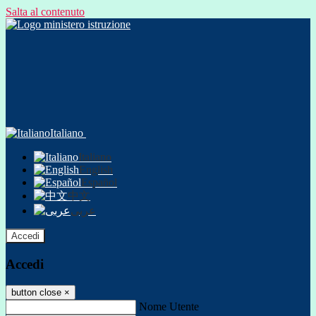
Salta al contenuto
Italiano
Italiano
English
Español
中文
عربى
Accedi
Accedi
button close
×
Nome Utente