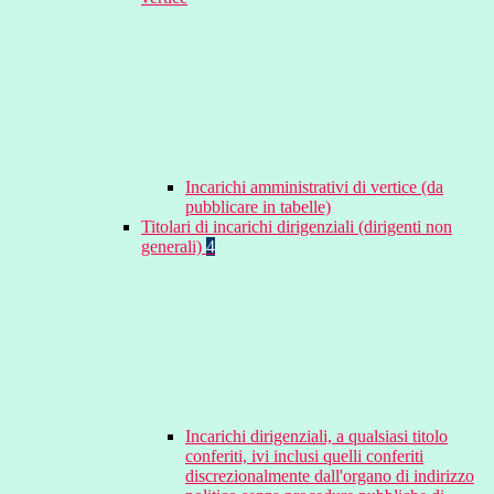
Incarichi amministrativi di vertice (da
pubblicare in tabelle)
Titolari di incarichi dirigenziali (dirigenti non
generali)
4
Incarichi dirigenziali, a qualsiasi titolo
conferiti, ivi inclusi quelli conferiti
discrezionalmente dall'organo di indirizzo