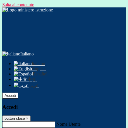
Salta al contenuto
Italiano
Italiano
English
Español
中文
عربى
Accedi
Accedi
button close
×
Nome Utente