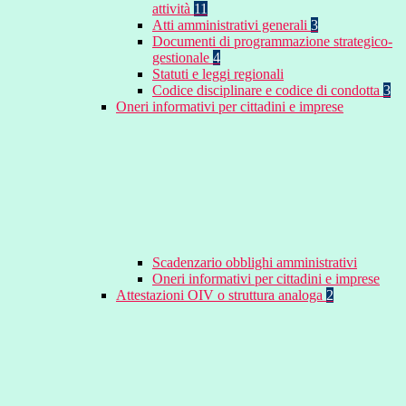
attività
11
Atti amministrativi generali
3
Documenti di programmazione strategico-
gestionale
4
Statuti e leggi regionali
Codice disciplinare e codice di condotta
3
Oneri informativi per cittadini e imprese
Scadenzario obblighi amministrativi
Oneri informativi per cittadini e imprese
Attestazioni OIV o struttura analoga
2