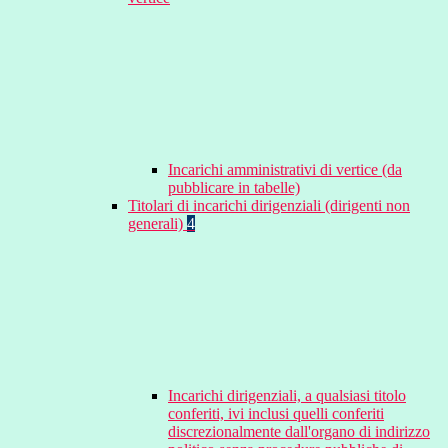
Incarichi amministrativi di vertice (da
pubblicare in tabelle)
Titolari di incarichi dirigenziali (dirigenti non
generali)
4
Incarichi dirigenziali, a qualsiasi titolo
conferiti, ivi inclusi quelli conferiti
discrezionalmente dall'organo di indirizzo