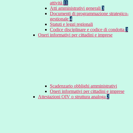
attività
11
Atti amministrativi generali
3
Documenti di programmazione strategico-
gestionale
4
Statuti e leggi regionali
Codice disciplinare e codice di condotta
3
Oneri informativi per cittadini e imprese
Scadenzario obblighi amministrativi
Oneri informativi per cittadini e imprese
Attestazioni OIV o struttura analoga
2