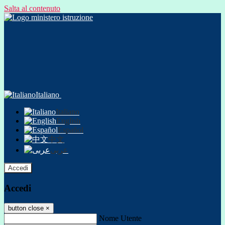
Salta al contenuto
Italiano
Italiano
English
Español
中文
عربى
Accedi
Accedi
button close
×
Nome Utente