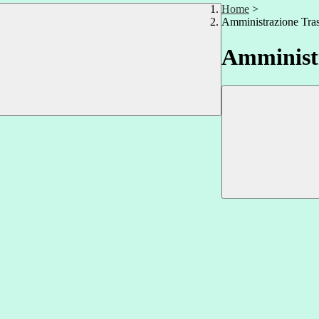
Home
>
Amministrazione Tra
Amministr