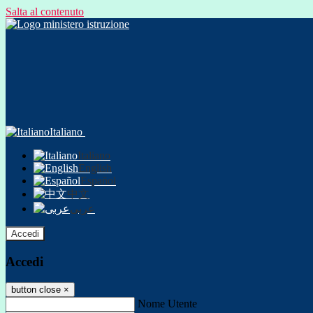
Salta al contenuto
Italiano
Italiano
English
Español
中文
عربى
Accedi
Accedi
button close
×
Nome Utente