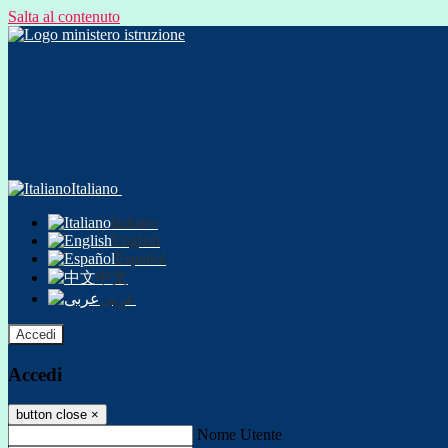
Salta al contenuto
Italiano
Italiano
English
Español
中文
عربى
Accedi
Accedi
button close
×
Nome Utente