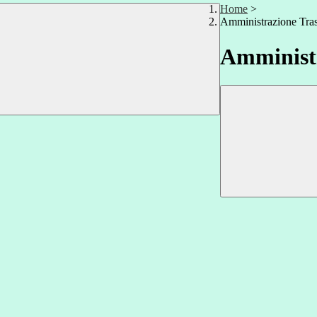
Home
>
Amministrazione Tra
Amministr