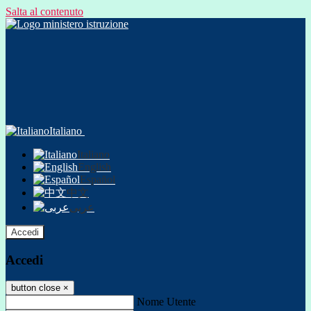
Salta al contenuto
Italiano
Italiano
English
Español
中文
عربى
Accedi
Accedi
button close
×
Nome Utente