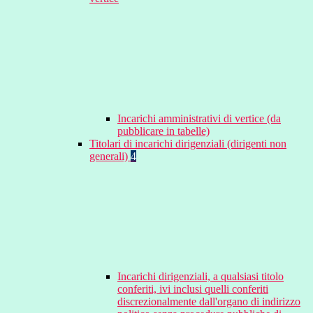
Incarichi amministrativi di vertice (da
pubblicare in tabelle)
Titolari di incarichi dirigenziali (dirigenti non
generali)
4
Incarichi dirigenziali, a qualsiasi titolo
conferiti, ivi inclusi quelli conferiti
discrezionalmente dall'organo di indirizzo