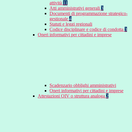
attività
11
Atti amministrativi generali
3
Documenti di programmazione strategico-
gestionale
4
Statuti e leggi regionali
Codice disciplinare e codice di condotta
3
Oneri informativi per cittadini e imprese
Scadenzario obblighi amministrativi
Oneri informativi per cittadini e imprese
Attestazioni OIV o struttura analoga
2