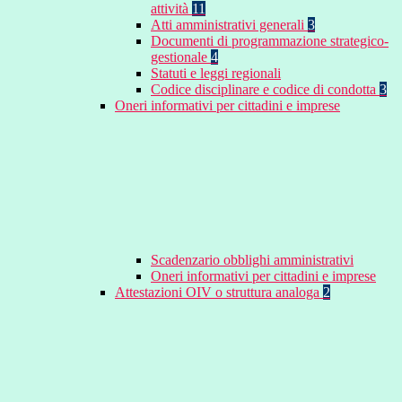
attività
11
Atti amministrativi generali
3
Documenti di programmazione strategico-
gestionale
4
Statuti e leggi regionali
Codice disciplinare e codice di condotta
3
Oneri informativi per cittadini e imprese
Scadenzario obblighi amministrativi
Oneri informativi per cittadini e imprese
Attestazioni OIV o struttura analoga
2