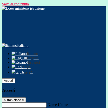
Salta al contenuto
Italiano
Italiano
English
Español
中文
عربى
Accedi
Accedi
button close
×
Nome Utente