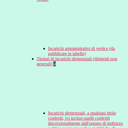
Incarichi amministrativi di vertice (da
pubblicare in tabelle)
Titolari di incarichi dirigenziali (dirigenti non
generali)
4
Incarichi dirigenziali, a qualsiasi titolo
conferiti, ivi inclusi quelli conferiti
discrezionalmente dall'organo di indirizzo