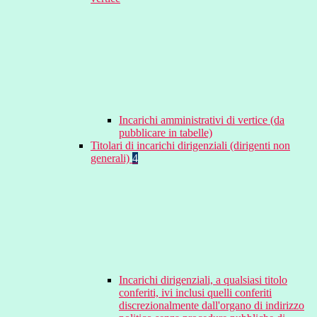
Incarichi amministrativi di vertice (da
pubblicare in tabelle)
Titolari di incarichi dirigenziali (dirigenti non
generali)
4
Incarichi dirigenziali, a qualsiasi titolo
conferiti, ivi inclusi quelli conferiti
discrezionalmente dall'organo di indirizzo