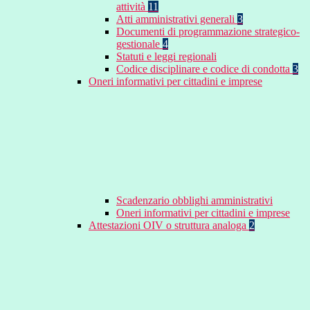
attività
11
Atti amministrativi generali
3
Documenti di programmazione strategico-
gestionale
4
Statuti e leggi regionali
Codice disciplinare e codice di condotta
3
Oneri informativi per cittadini e imprese
Scadenzario obblighi amministrativi
Oneri informativi per cittadini e imprese
Attestazioni OIV o struttura analoga
2