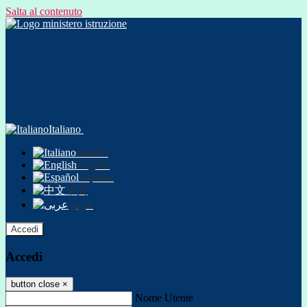
Salta al contenuto
Italiano
Italiano
English
Español
中文
عربى
Accedi
Accedi
button close
×
Nome Utente