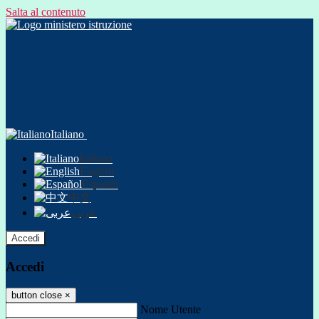
Salta al contenuto
Italiano
Italiano
English
Español
中文
عربى
Accedi
Accedi
button close
×
Nome Utente