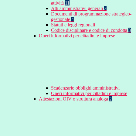
attività
11
Atti amministrativi generali
3
Documenti di programmazione strategico-
gestionale
4
Statuti e leggi regionali
Codice disciplinare e codice di condotta
3
Oneri informativi per cittadini e imprese
Scadenzario obblighi amministrativi
Oneri informativi per cittadini e imprese
Attestazioni OIV o struttura analoga
2