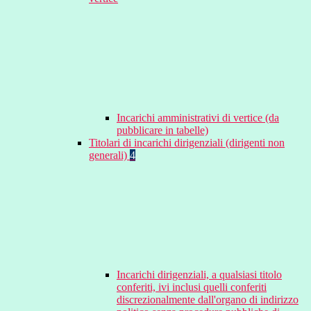
Incarichi amministrativi di vertice (da
pubblicare in tabelle)
Titolari di incarichi dirigenziali (dirigenti non
generali)
4
Incarichi dirigenziali, a qualsiasi titolo
conferiti, ivi inclusi quelli conferiti
discrezionalmente dall'organo di indirizzo