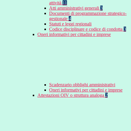
attività
11
Atti amministrativi generali
3
Documenti di programmazione strategico-
gestionale
4
Statuti e leggi regionali
Codice disciplinare e codice di condotta
3
Oneri informativi per cittadini e imprese
Scadenzario obblighi amministrativi
Oneri informativi per cittadini e imprese
Attestazioni OIV o struttura analoga
2