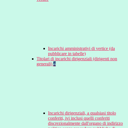
Incarichi amministrativi di vertice (da
pubblicare in tabelle)
Titolari di incarichi dirigenziali (dirigenti non
generali)
4
Incarichi dirigenziali, a qualsiasi titolo
conferiti, ivi inclusi quelli conferiti
discrezionalmente dall'organo di indirizzo