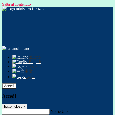
Salta al contenuto
Italiano
Italiano
English
Español
中文
عربى
Accedi
Accedi
button close
×
Nome Utente